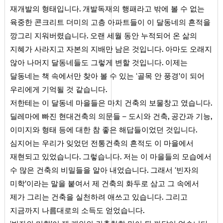
.
재개발의 형태입니다
개발독재의 행패라고 밖에 볼 수 없는
육중한 콘크리트 더미의 고층 아파트들이 이 달동네의 흔적을
.
깡그리 지워버렸습니다
오랜 세월 동안 누적되어 온 삶의
.
지혜가 사라지고 자본의 지배만 남은 것입니다
아마도 오래지
.
않아 나머지 달동네들도 그렇게 변할 것입니다
이제는
달동네는 책 속에서만 찾아 볼 수 있는 ‘골목 안 풍경’이 되어
.
우리에게 기억될 것 같습니다
.
저한테는 이 달동네 마을들은 마치 건축의 보물창고 였습니다
,
,
딜레마에 빠진 현대건축의 의문들 – 도시와 건축
공간과 기능
.
이미지와 형태 등에 대한 참 좋은 해답들이었던 것입니다
심지어는 우리가 잊었던 전통건축의 흔적도 이 마을에서
.
.
재현되고 있었습니다
그렇습니다
저는 이 마을들의 모습에서
.
수 많은 건축의 비밀들을 알아 내었습니다
그래서 ‘빈자의
미학’이라는 말을 붙여서 제 건축의 화두로 삼고 그 속에서
.
제가 그리는 건축을 실천하려 애쓰고 있습니다
그리고
.
지금까지 나름대로의 소득도 얻었습니다