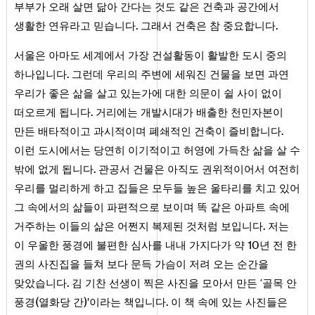
부부가 오래 살면 닮아 간다는 것도 같은 건축과 공간에서
.
.
생활한 연유라고 믿습니다
그래서 건축은 참 중요합니다
서울은 아마도 세계에서 가장 건설활동이 활발한 도시 중의
.
하나입니다
그런데 우리의 주변에 세워진 건물을 보면 과연
우리가 좋은 삶을 살고 있는가에 대한 의문이 쉴 사이 없이
.
떠오르게 됩니다
거리에는 개발시대가 배출한 천민자본이
.
만든 배타적이고 과시적이며 폐쇄적인 건축이 즐비합니다
이런 도시에서는 당연히 이기적이고 허영에 가득찬 삶을 살 수
.
밖에 없게 됩니다
관공서 건물은 아직도 권위적이어서 여전히
우리를 멀리하게 하고 집들은 모두들 높은 울타리를 치고 있어
그 속에서의 삶들이 파편적으로 보이며 똑 같은 아파트 속에
.
거주하는 이들의 삶은 어쩐지 복제된 것처럼 보입니다
저는
10
이 우울한 풍경에 불편한 심사를 내내 가지다가 약
년 전 한
권의 사진집을 들쳐 보다 문득 가슴이 저려 오는 순간을
.
맞았습니다
김 기찬 선생이 찍은 사진을 모아서 만든 ‘골목 안
(
)
.
풍경
열화당 간
’이라는 책입니다
이 책 속에 있는 사진들은