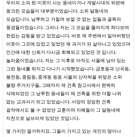
우리의 소외 된 이웃이 사는 동네이거나 개발시대의 뒤편에
.
웅크린 모습들이 대부분이었습니다
소위 달동네의
.
모습입니다
남루하고 거칠며 보잘 것 없는 집들과 골목의
.
풍경들이었습니다
그러나 저는 그 모습을 뚫어지게 쳐다보며
.
한없는 감동을 받고 있었습니다
바로 제 주변에서 잃어버렸던
이웃이 그곳에 있었고 잊었던 제 과거가 되 살아나고 있었으며
.
인간에 대한 신뢰가 다시금 회복되고 있었던 것 입니다
.
놀라움이었습니다
저는 그 이후로 아직도 서울에 남아 있는
.
,
그런 동네를 뒤지고 다니기 시작했었습니다
금호동과 난곡동
,
,
봉천동
중림동
중계동 등등 서울의 산자락을 뒤덮은 소위
,
불량 주거지구들
그때까지 제 건축 참고서에서 완벽히
삭제되었던 그 남루한 동네들이 제 건축을 위한 더할 나위
.
없는 교과서가 되고 있었습니다
서양의 장엄한 건축
걸작에서도 볼 수 없었던 교훈이며 지혜들이 그 달동네에
.
지천으로 널브러져 있었던 것입니다
.
몇 가지만 열거하지요
그들이 가지고 있는 개인의 땅이나