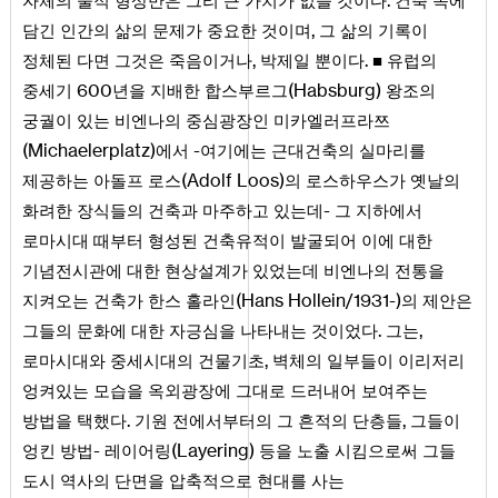
자체의 물적 형상만은 그리 큰 가치가 없을 것이다
건축 속에
,
담긴 인간의 삶의 문제가 중요한 것이며
그 삶의 기록이
,
.
정체된 다면 그것은 죽음이거나
박제일 뿐이다
■ 유럽의
600
(
Habsburg
)
중세기
년을 지배한 합스부르그
왕조의
궁궐이 있는 비엔나의 중심광장인 미카엘러프라쯔
(
Michaelerplatz
)
-
에서
여기에는 근대건축의 실마리를
(
Adolf
Loos
)
제공하는 아돌프 로스
의 로스하우스가 옛날의
-
화려한 장식들의 건축과 마주하고 있는데
그 지하에서
로마시대 때부터 형성된 건축유적이 발굴되어 이에 대한
기념전시관에 대한 현상설계가 있었는데 비엔나의 전통을
(
Hans
Hollein
1931
-)
지켜오는 건축가 한스 홀라인
/
의 제안은
.
,
그들의 문화에 대한 자긍심을 나타내는 것이었다
그는
,
로마시대와 중세시대의 건물기초
벽체의 일부들이 이리저리
엉켜있는 모습을 옥외광장에 그대로 드러내어 보여주는
.
,
방법을 택했다
기원 전에서부터의 그 흔적의 단층들
그들이
-
(
Layering
)
엉킨 방법
레이어링
등을 노출 시킴으로써 그들
도시 역사의 단면을 압축적으로 현대를 사는