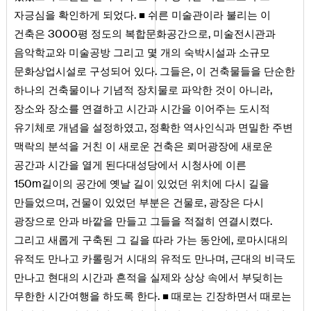
.
자긍심을 확인하게 되었다
■ 쉬른 미술관이라 불리는 이
3000
,
건축은
평 정도의 복합문화공간으로
미술전시관과
음악학교와 미술공방 그리고 몇 개의 숙박시설과 소규모
.
,
문화상업시설로 구성되어 있다
그들은
이 건축물들을 단순한
,
하나의 건축물이나 기념적 장치물로 파악한 것이 아니라
장소와 장소를 연결하고 시간과 시간을 이어주는 도시적
,
유기체로 개념을 설정하였고
정확한 역사인식과 면밀한 주변
맥락의 분석을 거친 이 새로운 건축은 뢰머광장에 새로운
공간과 시간을 열게 된다대성당에서 시청사에 이른
150
m
길이의 공간에 옛날 길이 있었던 위치에 다시 길을
,
,
만들었으며
건물이 있었던 부분은 건물로
광장은 다시
.
광장으로 안과 바깥을 만들고 그들을 적절히 연결시켰다
,
그리고 새롭게 구축된 그 길을 따라 가는 동안에
로마시대의
,
유적도 만나고 카롤링거 시대의 유적도 만나며
근대의 비극도
만나고 현대의 시간과 흔적을 실제와 상상 속에서 부딪히는
.
무한한 시간여행을 하도록 한다
■ 때로는 긴장하면서 때로는