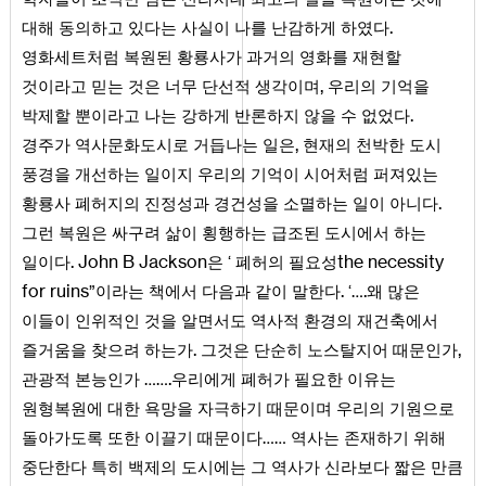
.
대해 동의하고 있다는 사실이 나를 난감하게 하였다
영화세트처럼 복원된 황룡사가 과거의 영화를 재현할
,
것이라고 믿는 것은 너무 단선적 생각이며
우리의 기억을
.
박제할 뿐이라고 나는 강하게 반론하지 않을 수 없었다
,
경주가 역사문화도시로 거듭나는 일은
현재의 천박한 도시
풍경을 개선하는 일이지 우리의 기억이 시어처럼 퍼져있는
.
황룡사 폐허지의 진정성과 경건성을 소멸하는 일이 아니다
그런 복원은 싸구려 삶이 횡행하는 급조된 도시에서 하는
.
John
B
Jackson
the
necessity
일이다
은 ‘ 폐허의 필요성
for
ruins
.
.
”이라는 책에서 다음과 같이 말한다
‘…
왜 많은
이들이 인위적인 것을 알면서도 역사적 환경의 재건축에서
.
,
즐거움을 찾으려 하는가
그것은 단순히 노스탈지어 때문인가
.
관광적 본능인가 ……
우리에게 폐허가 필요한 이유는
원형복원에 대한 욕망을 자극하기 때문이며 우리의 기원으로
돌아가도록 또한 이끌기 때문이다…… 역사는 존재하기 위해
중단한다 특히 백제의 도시에는 그 역사가 신라보다 짧은 만큼