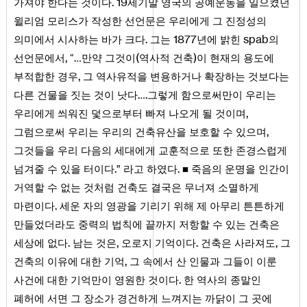
.
19
가져야 한다는 것이다
세기말 영국의 공예운동을 일으켰던
윌리엄 모리스가 작성한 선언문은 우리에게 그 진정성의
.
1877
spab
의미에서 시사하는 바가 크다
그는
년에 밝힌
의
,
(
)
선언문에서
“…만약 그것이
역사적 건축
이 현재의 용도에
,
부적합한 경우
그 역사유적을 변용하거나 확장하는 것보다는
.
다른 건물을 짓는 것이 낫다…
그렇게 함으로써만이 우리는
,
우리에게 씌워진 덫으로부터 빠져 나오게 될 것이며
,
그럼으로써 우리는 우리의 건축유산을 보호할 수 있으며
그것들을 우리 다음의 세대에게 교훈적으로 또한 존경스럽게
.
.
넘겨줄 수 있을 터이다
” 라고 하였다
■ 죽음의 운명을 인간이
거역할 수 없는 것처럼 건축도 결국은 무너져 소멸하게
.
마련이다
세운 자의 영광을 기리기 위해 제 아무리 튼튼하게
만들었더라도 중력의 법칙에 끝까지 저항할 수 있는 건축은
.
,
.
,
세상에 없다
남는 것은
오로지 기억이다
건축은 사라져도
그
,
건축의 이유에 대한 기억
그 속에서 산 인물과 그들이 이룬
.
사건에 대한 기억만이 영원한 것이다
한 역사의 종말인
폐허에 서면 그 장소가 경건하게 느껴지는 까닭이 그 곳에