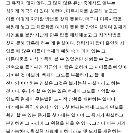
.
그 유적이 많지 않다
그 많지 않은 유산 중에서도 일부는
.
,
심하게 왜곡되어 있다
예컨데
미륵사지를 발굴해 놓고도
.
이를 어떻게 처리할 방법을 찾지 못한다
더구나 미륵사탑을
복원해 놓고 그 치졸함을 예기치 못한 듯 망연자실하며 일제가
시멘트로 볼쌍 사납게 만든 탑을 해체해놓고 그 처리방법을
.
찾지 못해 당혹해 하는 게 현실이다
정림사지 탑이 홀연히 서
있을 때 많은 이들이 백제의 폐허 속에 피어 있는 그
아름다움을 시심 가득히 볼 수 있었건만 신뢰할 수 없는
건축으로 둘러싸인 작금의 이 탑은 오히려 그 시어들을 빼앗아
.
가버린 것 아닐까
백제의 고도를 부활하자고 할 때
전제되어야 하는 진실은 그것은 불가능한 사실이라고 하는
.
것이다
우리가 할 수 있는 일은 백제의 고도를 기억할 수
.
있도록 현재의 무분별한 도시적 상황을 재편하는 일이다
.
여기에는 원칙과 순서가 있다
첫 번째는 백제 고도의 면모를
확인 할 수 있는 증거를 찾아내는 일이며 그 증거가 확실하고
.
분명하면 그 자리에 그 원형을 지을 수 있다
그러나 이는 거의
.
불가능하다
확실한 자료에 의하더라도 옛 도시를 재현하는