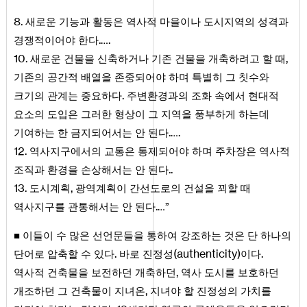
8
.
새로운 기능과 활동은 역사적 마을이나 도시지역의 성격과
.
.
경쟁적이어야 한다
…
10
.
,
새로운 건물을 신축하거나 기존 건물을 개축하려고 할 때
기존의 공간적 배열을 존중되어야 하며 특별히 그 칫수와
.
크기의 관계는 중요하다
주변환경과의 조화 속에서 현대적
요소의 도입은 그러한 형상이 그 지역을 풍부하게 하는데
.
.
기여하는 한 금지되어서는 안 된다
…
12
.
역사지구에서의 교통은 통제되어야 하며 주차장은 역사적
..
조직과 환경을 손상해서는 안 된다
13
.
,
도시계획
광역계획이 간선도로의 건설을 꾀할 때
.
역사지구를 관통해서는 안 된다
…”
■ 이들이 수 많은 선언문들을 통하여 강조하는 것은 단 하나의
.
(
authenticity
)
.
단어로 압축할 수 있다
바로 진정성
이다
,
역사적 건축물을 보전하던 개축하던
역사 도시를 보호하던
,
개조하던 그 건축물이 지녀온
지녀야 할 진정성의 가치를