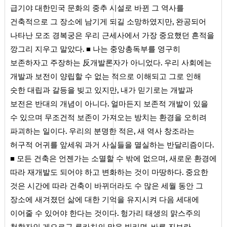
급기야 대한민국 문화의 중추 시설로 바뀐 그 역사를
,
건축적으로 그 장소에 남기게 되길 소망하였지만
완공되어
나타난 모조 경복궁은 우리 근세사에서 가장 중요했던 흔적을
.
깡그리 지우고 말았다
■ 나는 중앙총독부를 영구히
.
보존하자고 주장하는 反개발론자가 아니었다
우리 사회에는
개발과 보전이 양립할 수 없는 적으로 이해되고 그로 인해
,
숫한 대립과 갈등을 빚고 있지만
내가 믿기로는 개발과
.
보전은 반대의 개념이 아니다
얼마든지 보존적 개발이 있을
수 있으며 무조건적 보존이 가져오는 방치는 환경을 오히려
.
,
파괴하는 일이다
우리의 분명한 적은
새 역사 창조라는
.
허구적 어귀를 앞세워 과거 사실들을 멸실하는 반달리즘이다
,
■ 모든 건축은 언젠가는 소멸할 수 밖에 없으며
새로운 환경에
.
따라 재개발도 되어야 하고 변화하는 것이 마땅하다
중요한
것은 시간에 따라 건축이 바뀌더라도 수 많은 세월 동안 그
장소에 새겨졌던 삶에 대한 기억을 유지시켜 다음 세대에
.
이어줄 수 있어야 한다는 것이다
헝가리 태생의 맑스주의
,
철학자인 게오르규 루카치의 말을 빌리면
바른 진보란