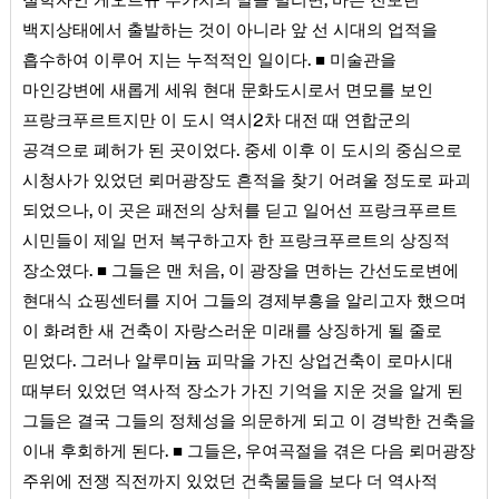
백지상태에서 출발하는 것이 아니라 앞 선 시대의 업적을
.
흡수하여 이루어 지는 누적적인 일이다
■ 미술관을
마인강변에 새롭게 세워 현대 문화도시로서 면모를 보인
2
프랑크푸르트지만 이 도시 역시
차 대전 때 연합군의
.
공격으로 폐허가 된 곳이었다
중세 이후 이 도시의 중심으로
시청사가 있었던 뢰머광장도 흔적을 찾기 어려울 정도로 파괴
,
되었으나
이 곳은 패전의 상처를 딛고 일어선 프랑크푸르트
시민들이 제일 먼저 복구하고자 한 프랑크푸르트의 상징적
.
,
장소였다
■ 그들은 맨 처음
이 광장을 면하는 간선도로변에
현대식 쇼핑센터를 지어 그들의 경제부흥을 알리고자 했으며
이 화려한 새 건축이 자랑스러운 미래를 상징하게 될 줄로
.
믿었다
그러나 알루미늄 피막을 가진 상업건축이 로마시대
때부터 있었던 역사적 장소가 가진 기억을 지운 것을 알게 된
그들은 결국 그들의 정체성을 의문하게 되고 이 경박한 건축을
.
,
이내 후회하게 된다
■ 그들은
우여곡절을 겪은 다음 뢰머광장
주위에 전쟁 직전까지 있었던 건축물들을 보다 더 역사적