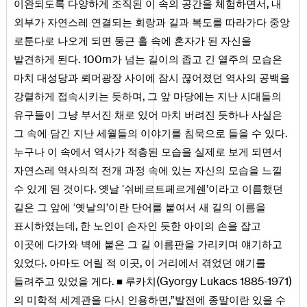
,
이완되도록 다양하게 조직된 이 속의 공간을 체험하면서
내
외부가 자연스레 연결되는 회랑과 길과 복도를 따라가다 중앙
로툰다로 나오게 되면 둥근 홀 속에 혼자가 된 자신을
.
100
m
발견하게 된다
가 넘는 길이의 좁고 긴 열주의 모습은
마치 대성당과 뢰머광장 사이에 잠시 끊어졌던 역사의 공백을
,
강렬하게 접속시키는 듯하며
그 앞 마당에는 지난 시대들의
유구들이 그냥 부서진 채로 있어 마치 버려진 듯하나 사실은
.
그 속에 담긴 지난 세월들의 이야기를 침묵으로 들을 수 있다
누구나 이 속에서 역사가 적층된 모습을 실제로 보게 되면서
자연스레 역사의적 전개 과정 속에 있는 자신의 모습을 느낄
.
수 있게 된 것이다
옛날 ‘쉬베르트페르게쉔’이라고 이름했던
길은 그 앞에 ‘옛날의’이란 단어를 붙여서 새 길의 이름을
,
표시하였는데
한 노인이 손자인 듯한 아이의 손을 잡고
이곳에 다가와 벽에 붙은 그 길 이름판을 가리키며 얘기하고
.
,
있었다
아마도 어릴 적 이곳
이 거리에서 겪었던 얘기를
.
(
Gyorgy
Lukacs
1885
-
1971
)
들려주고 있었을 게다
■ 루카치
,
의 미학적 세계관을 다시 인용하면
”발전에 종말이란 있을 수