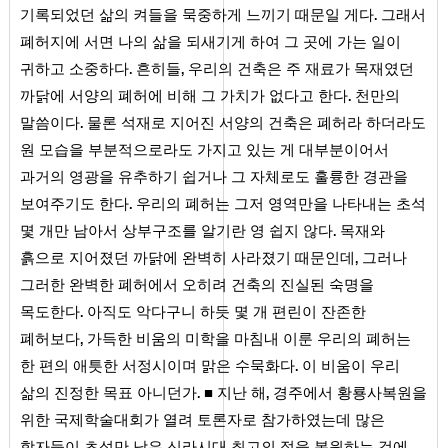
.
기록되었던 삶의 켜들을 묵중하게 느끼기 때문일 게다
그래서
폐허지에 서면 나의 삶을 되새기게 하여 그 곳에 가는 일이
.
,
귀하고 소중하다
흔히들
우리의 건축은 주 재료가 목재였던
.
까닭에 서양의 폐허에 비해 그 가치가 없다고 한다
천만의
.
말씀이다
물론 석재로 지어진 서양의 건축은 폐허라 하더라도
원 모습을 부분적으로라도 가지고 있는 게 대부분이어서
과거의 영광을 유추하기 쉽거나 그 자체로도 훌륭한 경관을
.
보여주기도 한다
우리의 폐허는 그저 영역만을 나타내는 초석
.
몇 개만 남아서 상부구조를 알기란 영 쉽지 않다
목재와
,
흙으로 지어졌던 까닭에 완벽히 사라졌기 때문인데
그러나
그러한 완벽한 폐허에서 오히려 건축의 진실된 숙명을
.
목도한다
아직도 악다구니 하듯 몇 개 편린이 잔존한
,
폐허보다
가득한 비움의 미학을 마침내 이룬 우리의 폐허는
.
한 편의 애틋한 서정시이며 맑은 수묵화다
이 비움이 우리
.
,
삶의 진정한 목표 아니던가
■ 지난 해
경주에서 황룡사복원을
위한 국제학술대회가 열려 토론자로 참가하였는데 많은
학자들이 초석만 남은 신라시대 최고의 절을 복원하는 것에