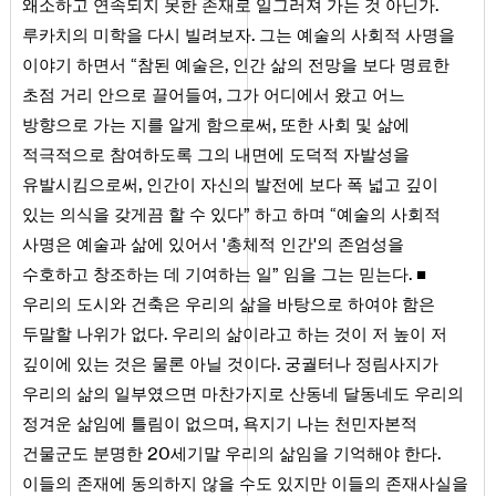
.
왜소하고 연속되지 못한 존재로 일그러져 가는 것 아닌가
.
루카치의 미학을 다시 빌려보자
그는 예술의 사회적 사명을
,
이야기 하면서 “참된 예술은
인간 삶의 전망을 보다 명료한
,
초점 거리 안으로 끌어들여
그가 어디에서 왔고 어느
,
방향으로 가는 지를 알게 함으로써
또한 사회 및 삶에
적극적으로 참여하도록 그의 내면에 도덕적 자발성을
,
유발시킴으로써
인간이 자신의 발전에 보다 폭 넓고 깊이
있는 의식을 갖게끔 할 수 있다” 하고 하며 “예술의 사회적
사명은 예술과 삶에 있어서 '총체적 인간'의 존엄성을
.
수호하고 창조하는 데 기여하는 일” 임을 그는 믿는다
■
우리의 도시와 건축은 우리의 삶을 바탕으로 하여야 함은
.
두말할 나위가 없다
우리의 삶이라고 하는 것이 저 높이 저
.
깊이에 있는 것은 물론 아닐 것이다
궁궐터나 정림사지가
우리의 삶의 일부였으면 마찬가지로 산동네 달동네도 우리의
,
정겨운 삶임에 틀림이 없으며
욕지기 나는 천민자본적
20
.
건물군도 분명한
세기말 우리의 삶임을 기억해야 한다
이들의 존재에 동의하지 않을 수도 있지만 이들의 존재사실을