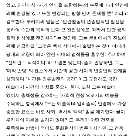
,
-
-
없고
인간의식
자기 인식을 포함하는
의 수준에 따라 인간에
의해 변경될 있고 또한 변경되는 방향 만이 존재할 뿐” 이라고
.
강조한다
루카치의 믿음은 “인간활동이 변증법적인 발전을
,
통하여 수단과 목적의 보다 큰 완전성에로
따라서 인간 생의
,
질적 향상에로 전진한다” 는 것인데
그는 문화에서의 진보에
관해 언급하길 “그것은 백지 상태에서 출발하는 것이 아니라
당대의 요청에 따라 앞선 시대의 업적들을 흡수한다”고 하며
.
,
“진보란 누적적이다”라고 결론 맺는다
좀더 인용하면
그는
'미적 반영' 의 요소에서 시간과 공간 사이의 변증법적 관계를
설명하며 “시간은 인류발전의 공간” 이고 규정하고 공간
.
예술에서 시간의 가치를 중요시 한다
또한 그는 예술에
있어서 총체성을 강조하는 '사회적 현상'으로서의 예술을
(
)
주목하는 항목에서 “모든 예술적
리얼리즘적
반영에서 가장
-
.
중요한 요소는 바로 사회
역사적 맥락” 임을 얘기한다
굳이
,
루카치의 이론을 빌리지 않더라도
우리가 어떤 건축을
,
주목하는 방법이 적어도 문화현상의 범주에서라면
그 건축
.