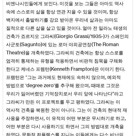
.
비엔나시민들에게 보인다
이것을 보는 그들은 아마도 역사
,
속에 스스로의 삶을 항상 연관 지을 수 있을 것이며
항상
백지에서 출발하기를 강요 받아온 우리네 삶과는 아마도
.
질적으로 다른 삶을 살고 있을 것이다
얼마 전 밀라노 태생의
(
Giorgio
Grassi
1935
-)
건축가 죠르지오 그라씨
/
가 스페인의
(
Sagunto
)
(
The
Roman
사군토
에 있는 로마 야외공연장
Theatre
)
.
을 개축하였다
그라씨의 건축에는 항상 스스로를
엄격히 통제하는 유형을 적용하면서 비판적 침묵을 구체화
(
Kenneth
Frampton
)
.
한다고 케네스 프렘턴
은 이야기 한다
,
프램턴은 “그는 과거에도 현재에도 속하지 않으며
예외적
degree
zero
,
방법으로 '
'를 추구해 왔으며
때때로 그것은
우리가 잃어버렸던 기억장치로서 우리 앞에 나타난다”라고
.
그라씨가 만든 이 프로젝트를 두고 평하였다
그라씨는 이
.
역사적 건축을 복원한 것이 아니다
그는 이 건축의 현대적 재
,
,
사용을 주장하면서
이 유적의 어떤 부분은 무시하기로 하고
어떤 부분은 다시 사용하기도 하면서 그의 방법대로 개축을
.
하였다
문화적 컴플렉스를 지니는 이들에게는 다소 비난의