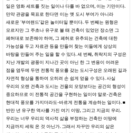
,
.
일은 영화 세트를 짓는 일이나 다를 바 없으며
이는 기만이다
만약 관광을 목표로 한다면 이는 옛 도시 부여가 아니라
.
새로운 ‘부여랜드’같은 놀이터일 뿐이다
두 번째는 원형은
모르지만 그 주초나 유구로 볼 때 건축이 있었던 장소면 그
,
폐허대로 보존해야 하며
그 폐허로 유추되는 건축에 대한
가능성을 두고 자료관 등을 만들어 찾는 이들에게 상상의
.
,
바탕을 만들어 주는 일을 할 수 있다
세 번째
취락지의 구성은
지난 개발의 광풍이 지나간 곳이 아닌 한 그 변용이 어려운
점을 염두에 두면 전통적 풍모를 갖는 도시구성은 오래된 길과
.
자연적 형상을 통하여 오히려 손 쉽게 얻을 수 있다
사실
우리의 오랜 건축과 도시는 건물의 모양보다는 공간의 형성이
-
중요하므로 이 전통적 공간을 구현하는 일이야 말로
건축은
-
.
현대적 풍모를 가지더라도
바르게 전통을 계승하는 일이다
■
,
.
반만 년 유구한 역사를 가진 여기 이땅
그리고 지금의 우리
우리는 너무 우리의 역사적 삶을 부정하는 건축만 이땅에
.
지금까지 세워 온 것 아닌가
그래서 자꾸만 우리의 삶은