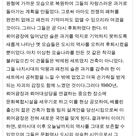
원형에 가까운 모습으로 복원하여 그들의 자랑스러운 과거로
.
돌아가는 계획을 만들었다
그로써 아마도 전쟁의 폐허를
완전히 없애고 패전의 기억마저도 없앨 수 있으리라 여겼을
.
.
것이다
그러나 그들은 곧 다시 후회하였다 한다
이
뢰머광장에 일어났던 슬픈 과거를 억지로 기억하지 못하도록
새롭게 나타난 옛 모습들은 도시의 역사를 오히려 후퇴시켰을
.
뿐이었다
마치 이상한 요술나라를 만든 것 같은 착각을
.
불러일으킨 이 건물들은 박제된 세트였지 건축이 아니었다
그들 나치시대의 악몽과 패전의 슬픈 과거를 감추려 한 이
세트에서 공허함을 느낄 수 밖에 없었고 더욱 손가락질 받게
.
1980
,
되는 자괴의 감정도 함께 느꼈던 것이다
그러다
년
뢰머광장과 뢰머대성당을 연결하는 중요한 장소에
,
문화복합시설을 세우기로 하고 이를 현상 공모하여
베를린
출신의 젊은 건축가 협동 팀의 설계안을 당선시킴으로써 이
.
뢰머광장은 전혀 새로운 국면을 맞게 된다
결과부터 이야기
,
하면
로마시대 이후 오늘날까지의 역사를 그대로 보존할 수
있었으며 그들은 문화역사 도시의 성숙한 시민으로서 그