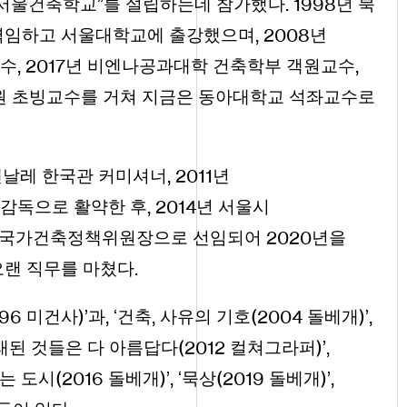
.
1998
“서울건축학교”를 설립하는데 참가했다
년 북
,
2008
역임하고 서울대학교에 출강했으며
년
,
2017
,
교수
년 비엔나공과대학 건축학부 객원교수
 초빙교수를 거쳐 지금은 동아대학교 석좌교수로
,
2011
엔날레 한국관 커미셔너
년
,
2014
감독으로 활약한 후
년 서울시
2020
 국가건축정책위원장으로 선임되어
년을
.
랜 직무를 마쳤다
996
)
,
,
(
2004
)
,
미건사
’과
‘건축
사유의 기호
돌베개
’
(
2012
)
,
래된 것들은 다 아름답다
컬쳐그라퍼
’
(
2016
)
,
(
2019
)
,
는 도시
돌베개
’
‘묵상
돌베개
’