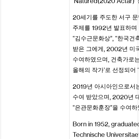
Natured
(
2020
Actar
)
‘
’
20
세기를 주도한 서구 문
1992
주제를
년 발표하며
,
“김수근문화상”
“한국건
,
2002
받은 그에게
년 미
,
수여하였으며
건축가로는
올해의 작가’로 선정되어 
2019
년 아시아인으로서는
,
2020
수여 받았으며
년 
“은관문화훈장”을 수여
Born
in
1952
,
graduate
Technische
Universitae