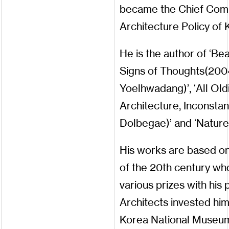
became
the
Chief
Comm
Architecture
Policy
of
He
is
the
author
of
Bea
‘
Signs
of
Thoughts
(
200
Yoelhwadang
)
,
All
Old
’
‘
Architecture
,
Inconstan
Dolbegae
)
and
Natur
’
‘
His
works
are
based
o
of
the
20
th
century
wh
various
prizes
with
his
Architects
invested
hi
Korea
National
Museu