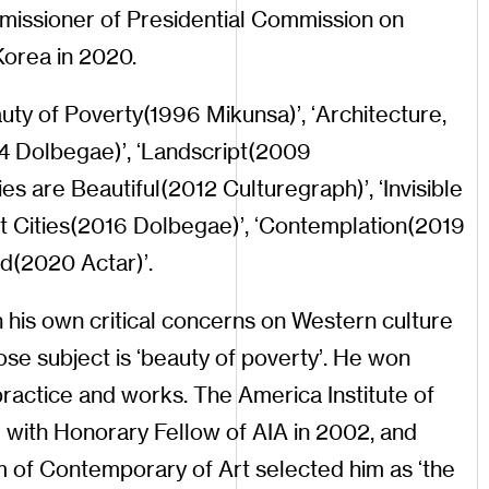
issioner
of
Presidential
Commission
on
Korea
in
2020
.
uty
of
Poverty
(
1996
Mikunsa
)
,
Architecture
,
’
‘
4
Dolbegae
)
,
Landscript
(
2009
’
‘
ies
are
Beautiful
(
2012
Culturegraph
)
,
Invisible
’
‘
t
Cities
(
2016
Dolbegae
)
,
Contemplation
(
2019
’
‘
ed
(
2020
Actar
)
.
’
n
his
own
critical
concerns
on
Western
culture
ose
subject
is
beauty
of
poverty
.
He
won
‘
’
practice
and
works
.
The
America
Institute
of
m
with
Honorary
Fellow
of
AIA
in
2002
,
and
m
of
Contemporary
of
Art
selected
him
as
the
‘