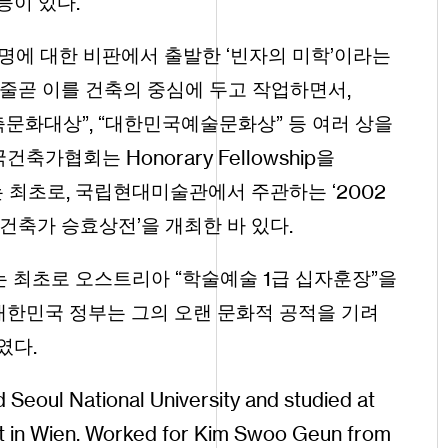
.
 등이 있다
명에 대한 비판에서 출발한 ‘빈자의 미학’이라는
,
 줄곧 이를 건축의 중심에 두고 작업하면서
,
축문화대상”
“대한민국예술문화상” 등 여러 상을
Honorary
Fellowship
국건축가협회는
을
,
2002
 최초로
국립현대미술관에서 주관하는 ‘
.
‘건축가 승효상전’을 개최한 바 있다
1
 최초로 오스트리아 “학술예술
급 십자훈장”을
대한민국 정부는 그의 오랜 문화적 공적을 기려
.
하였다
d
Seoul
National
University
and
studied
at
t
in
Wien
.
Worked
for
Kim
Swoo
Geun
from