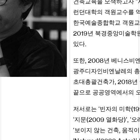
건축교육을 모색하고자 
런던대학의 객원교수를 
한국예술종합학교 객원
2019
년 북경중앙미술학원
.
있다
,
2008
또한
년 베니스비
광주디자인비엔날레의 총
,
2018
초대총괄건축가
년
끝으로 공공영역에서의 오
(
1
저서로는 ‘빈자의 미학
(
2009
)
,
‘지문
열화당
’
‘오
,
‘보이지 않는 건축
움직이