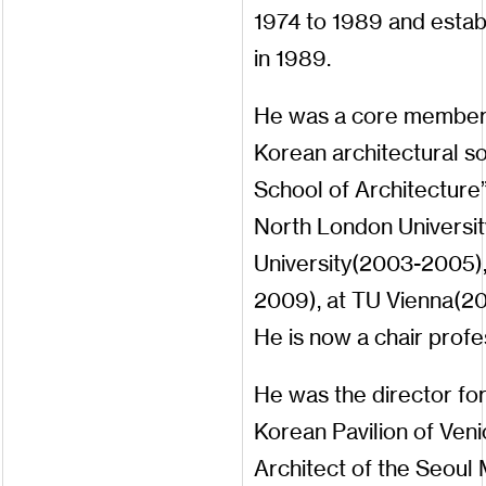
1974
to
1989
and
estab
in
1989
.
He
was
a
core
membe
Korean
architectural
so
School
of
Architecture
North
London
Universit
University
(
2003
-
2005
)
2009
),
at
TU
Vienna
(
20
He
is
now
a
chair
profe
He
was
the
director
fo
Korean
Pavilion
of
Veni
Architect
of
the
Seoul