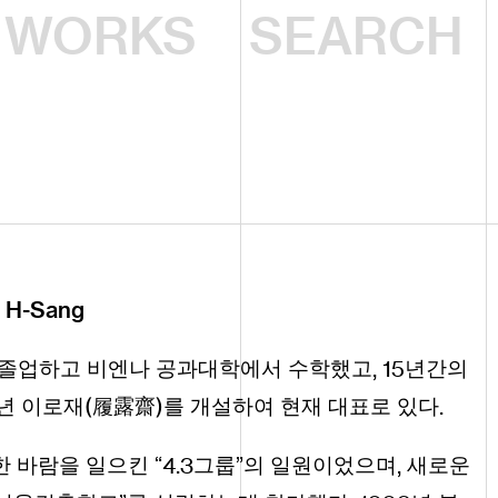
WORKS
H
-
Sang
,
15
졸업하고 비엔나 공과대학에서 수학했고
년간의
(
)
.
년 이로재
履露齋
를 개설하여 현재 대표로 있다
4
.
3
,
 바람을 일으킨 “
그룹”의 일원이었으며
새로운