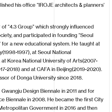
lished
his
office
IROJE
architects
&
planners
“
’
r
of
4
.
3
Group
which
strongly
influenced
“
”
ciety
,
and
participated
in
founding
Seoul
“
for
a
new
educational
system
.
He
taught
at
”
y
(
1998
-
1997
),
at
Seoul
National
,
at
Korea
National
University
of
Arts
(
2007
-
17
-
2018
)
and
at
CAFA
in
Beijing
(
2019
-
2020
).
ssor
of
Donga
University
since
2018
.
r
Gwangju
Design
Biennale
in
2011
and
for
ce
Biennale
in
2008
.
He
became
the
first
City
Metropolitan
Government
in
2016
and
then