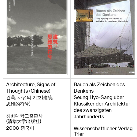
Architecture
,
Signs
of
Bauen
als
Zeichen
des
Thoughts
(
Chinese
)
Denkens
,
(
,
Seung
Hyo
-
Sang
uber
건축
사유의 기호
建筑
)
Klassiker
der
Architektur
思维的符号
des
zwanzigsten
칭화대학교출판사
Jahrhunderts
(
)
清华大学出版社
2008
중국어
Wissenschaftlicher
Verlag
Trier