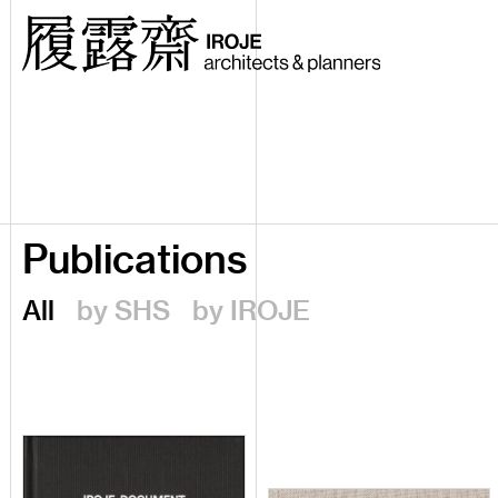
Publications
All
by SHS
by IROJE