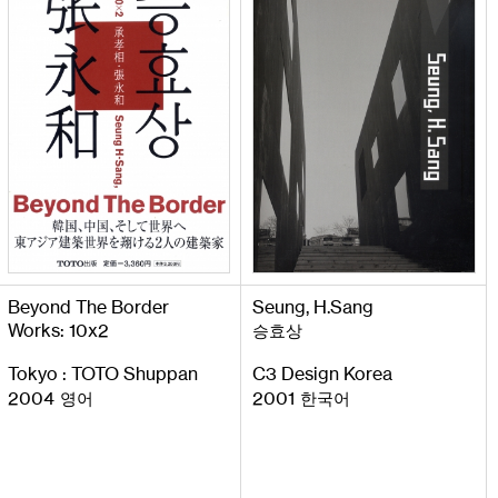
Beyond
The
Border
Seung
,
H
.
Sang
Works
:
10
x
2
승효상
Tokyo
:
TOTO
Shuppan
C
3
Design
Korea
2004
2001
영어
한국어