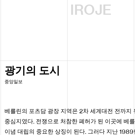
IROJE
광기의 도시
중앙일보
2
베를린의 포츠담 광장 지역은
차 세계대전 전까지
.
중심지였다
전쟁으로 처참한 폐허가 된 이곳에 베를
.
1989
이념 대립의 중요한 상징이 된다
그러다 지난