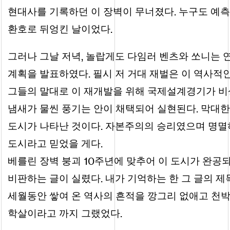
.
현대사를 기록하던 이 장벽이 무너졌다
누구도 예측
.
환호로 뒤엉킨 날이었다
,
그러나 그날 저녁
놀랍게도 다임러 벤츠와 쏘니는 
.
계획을 발표하였다
필시 저 거대 재벌은 이 역사적인
그들의 말대로 이 재개발을 위해 국제설계경기가 비
.
냄새가 물씬 풍기는 안이 채택되어 실현된다
막대한
.
도시가 나타난 것이다
자본주의의 승리였으며 명멸하
.
도시라고 믿었을 게다
10
베를린 장벽 붕괴
주년에 맞추어 이 도시가 완공되
.
비판하는 글이 실렸다
내가 기억하는 한 그 글의 제
세월동안 쌓여 온 역사의 흔적을 깡그리 없애고 천
.
학살이라고 까지 그랬었다