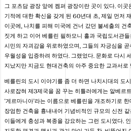
.
그 포츠담 광장 앞에 켐퍼 광장이란 곳이 있다
이곳은
60
,
기적에 대한 확신을 갖게 된
년대 초
제일 먼저 
,
이곳에
나치를 피해 미국에 건너 갔던 불세출의 건
짓게 하고 이어 베를린 필하모니 홀과 국립도서관들
,
시민의 자괴감을 위로하였으며
그들의 자긍심을 곧
.
.
우월성을 입증하려 하였다
그랬었다
문화로 다시 세
지났지만 지금도 현대건축의 아주 중요한 교과서로 
베를린의 도시 이야기를 좀 더 하면 나치시대의 도시
3
사로잡혀 제
제국을 꿈 꾸는 히틀러에게는 알베르
‘게르마니아’라는 이름으로 베를린을 개조하기로 한
장엄한 건축을 흉내내어 기념비적인 규모의 신전 같
.
이들에게 충성과 복종을 강요하는 그런 도시였다
인
,
지독한 편견과 맹신과 광기 만이 가득 찬
비뚤어진 