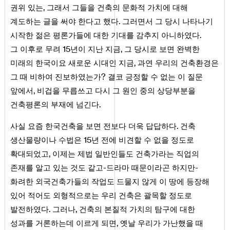
,
권위 있는
그래서 그들을 건축의 문화적 가치에 대해
.
계도하는 글을 써야 한다고 했다
그러면서 그 당시 나타나기
.
시작한 젊은 평론가들에 대한 기대를 감추지 아니하였다
15
,
그 이후로 무려
년이 지난 지금
그 당시로 보면 완벽한
,
미래의 한국이요 새로운 시대인 지금
과연 우리의 건축환경은
?
그 때 비하여 진보하였는가
결코 긍정할 수 없는 이 질문
,
앞에서
비겁을 무릅쓰고 다시 그 원인 중의 상당부분을
.
건축평론의 부재에 넘긴다
.
사실 요즘 한국건축을 보면 전보다 더욱 답답하다
건축
15
생산물량이나 수법은
년 전에 비견할 수 없을 정도로
,
확대되었고
이제는 제법 일반인들도 건축가라는 직업의
-
-
존재를 알고 있는 것도 같고
드라마 때문이라곤 하지만
화려한 외국건축가들의 작업도 드물지 않게 이 땅에 등장해
있어 적어도 외형적으로는 우리 건축은 괄목할 정도로
.
,
발전하였다
그러나
건축의 본질적 가치의 탐구에 대한
,
성과를 거론하는데 이르게 되면
옛날 우리가 가난했을 때