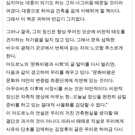
심지어는 대중이 되기도 하는 그의 너그러움 때문일 것이라
.
.
여겼다
대중으로 하여금 건축을 쉽게 이해하게 할 책이다
.
그래서 이 책은 귀하며 반갑기 그지없다
,
그러나 결국
그의 정신은 항상 주어진 모순에 비판적 태도를
.
견지하는 차가움을 잃지 않고 있다
그래서 문득 섬뜩한
비수의 광채가 곳곳에서 번뜩여 읽는 자의 느긋함 추스르게
.
한다
,
아도르노의 ‘문화비평과 사회’의 글 말미를 다시 빌리면
.
다음과 같이 경고하며 우리를 깨우고 있다
“문화비평은
.
문화와 야만의 변증법 최종단계에 직면해 있는 것이다
.
아우슈비츠 이후에 서정시를 쓰는 것은 야만적이다
비판적
정신은 자족적 명상에 머무는 한…오늘날 정신을 완전히 삼킬
.
준비를 하고 있는 절대적 사물화를 감당할 수 없다
”
이 아도르노의 언설은 우리의 거친 건축현실을 생각할 때
.
결단코 과거의 것이 아니다
따라서 때때로 직설로 우리에게
사유의 단초를 강제하는 김정후의 글은 우리로 하여금 다시