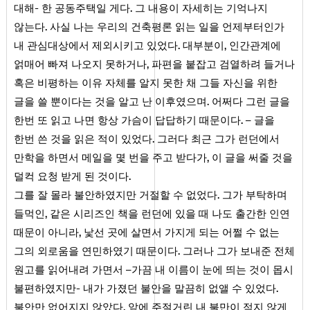
-
.
대해
한 공동주택일 게다
그 내용이 자세히는 기억나지
.
않는다
사실 나는 우리의 건축평론 읽는 일을 언제부터인가
.
,
내 관심대상에서 제외시키고 있었다
대부분이
인간관계에
,
얽매어 빠져 나오지 못하거나
파편을 붙잡고 검열하려 들거나
혹은 비평하는 이유 자체를 알지 못한 채 그들 자신을 위한
.
글을 쓸 뿐이다는 것을 알고 난 이후였으며
어쩌다 그런 글을
.
한번 또 읽고 나면 항상 가슴이 답답하기 때문이다
– 글을
.
한번 쓴 것을 읽은 적이 있었다
그러다 최근 그가 런던에서
,
만학을 하면서 메일을 몇 번을 주고 받다가
이 글을 써줄 것을
.
덜컥 요청 받게 된 것이다
.
그를 잘 몰라 불안하였지만 거절할 수 없었다
그가 부탁하며
,
들먹인
같은 시리즈인 책을 런던에 있을 때 나도 출간한 인연
,
때문이 아니라
낯선 곳에 살면서 가지게 되는 어쩔 수 없는
.
그의 외로움을 연민하였기 때문이다
그러나 그가 보내준 전체
원고를 읽어내려 가면서 –가끔 내 이름이 눈에 띄는 것이 몹시
-
.
불편하였지만
내가 가졌던 불안을 말끔히 없앨 수 있었다
.
불안만 없어지지 않았다
앞에 주절거린 내 불만이 적지 않게