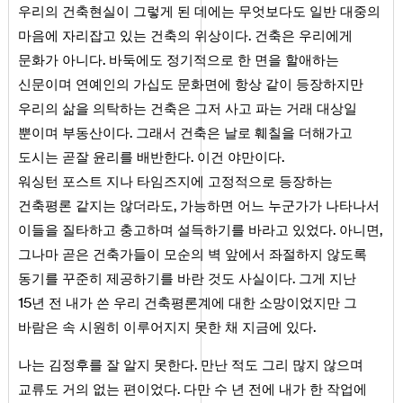
우리의 건축현실이 그렇게 된 데에는 무엇보다도 일반 대중의
.
마음에 자리잡고 있는 건축의 위상이다
건축은 우리에게
.
문화가 아니다
바둑에도 정기적으로 한 면을 할애하는
신문이며 연예인의 가십도 문화면에 항상 같이 등장하지만
우리의 삶을 의탁하는 건축은 그저 사고 파는 거래 대상일
.
뿐이며 부동산이다
그래서 건축은 날로 훼칠을 더해가고
.
.
도시는 곧잘 윤리를 배반한다
이건 야만이다
워싱턴 포스트 지나 타임즈지에 고정적으로 등장하는
,
건축평론 같지는 않더라도
가능하면 어느 누군가가 나타나서
.
,
이들을 질타하고 충고하며 설득하기를 바라고 있었다
아니면
그나마 곧은 건축가들이 모순의 벽 앞에서 좌절하지 않도록
.
동기를 꾸준히 제공하기를 바란 것도 사실이다
그게 지난
15
년 전 내가 쓴 우리 건축평론계에 대한 소망이었지만 그
.
바람은 속 시원히 이루어지지 못한 채 지금에 있다
.
나는 김정후를 잘 알지 못한다
만난 적도 그리 많지 않으며
.
교류도 거의 없는 편이었다
다만 수 년 전에 내가 한 작업에