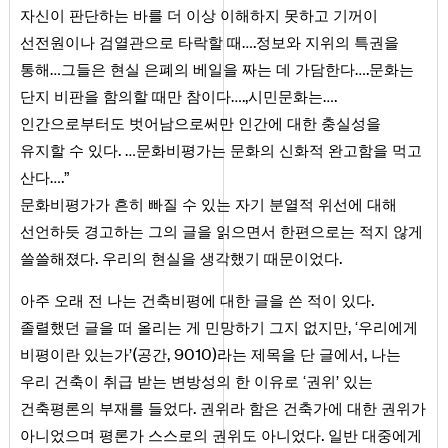
자신이 판단하는 바를 더 이상 이해하지 못하고 기꺼이
.
선전원이나 검열관으로 타락할 때…
정보와 지위의 특권을
.
통해…그들은 현실 은폐의 베일을 짜는 데 가담한다…
문화는
.,
.
단지 비판을 함의할 때만 참이다…
시민문화는…
인간으로부터도 벗어남으로써만 인간에 대한 충실성을
.
유지할 수 있다
…문화비평가는 문화의 신화적 완고함을 먹고
.
산다…
”
문화비평가가 흔히 빠질 수 있는 자기 분열적 위선에 대해
선언하듯 경고하는 그의 글을 읽으면서 한편으로는 적지 않게
.
.
쓸쓸해졌다
우리의 현실을 생각했기 때문이었다
.
아주 오래 전 나는 건축비평에 대한 글을 쓴 적이 있다
,
졸렬했던 글을 떠 올리는 게 민망하기 그지 없지만
‘우리에게
(
,
9010
)
,
비평이란 있는가’
공간
라는 제목을 단 글에서
나는
우리 건축이 취급 받는 변방성의 한 이유로 ‘권위’ 있는
.
건축평론의 부재를 들었다
권위라 함은 건축가에 대한 권위가
.
아니었으며 평론가 스스로의 권위도 아니었다
일반 대중에게