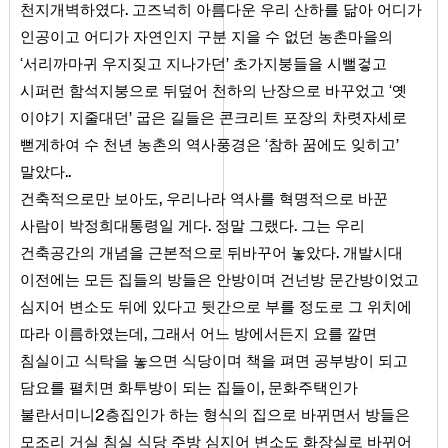
.
천지개벽하였다
고즈넉히 아름다운 우리 산하를 닮아 어디가
인공이고 어디가 자연인지 구분 지을 수 없던 농촌마을의
‘서리까마귀 우지짖고 지나가던’ 초가지붕들을 시뻘겋고
시퍼런 함석지붕으로 뒤덮어 천하의 난장으로 바꾸었고 ‘옛
이야기 지줄대던’ 굽은 길들은 콘크리트 포장의 차렷자세로
뻗게하여 수 천년 농촌의 역사풍경은 ‘참하 꿈에도 잊히고’
..
말았다
,
건축적으로만 보아도
우리나라 역사를 혁명적으로 바꾼
.
.
사람이 박정희대통령일 게다
정말 그랬다
그는 우리
.
건축공간의 개념을 근본적으로 뒤바꾸어 놓았다
개발시대
이전에는 모든 집들의 방들은 안방이며 건넌방 문간방이었고
심지어 변소도 뒤에 있다고 뒷간으로 부를 정도로 그 위치에
,
따라 이름하였는데
그래서 어느 방에서든지 요를 깔면
침실이고 식탁을 놓으면 식당이며 책을 펴면 공부방이 되고
,
담요를 펼치면 화투방이 되는 집들이
문화주택인가
2
불란서미니
층집인가 하는 형식의 집으로 바뀌면서 방들은
모조리 거실 침실 식당 주방 심지어 변소도 화장실로 바뀌어