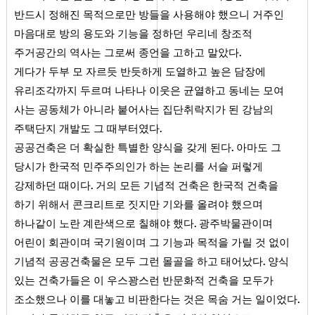
반드시 정해진 목적으로만 방들을 사용해야 했으니 거주인
마음대로 방의 용도와 기능을 정하던 우리네 창조적
.
주거공간의 역사는 그로써 종언을 고하고 말았다
게다가 두부 모 자르듯 반듯하게 도열하고 높은 담장에
유리조각까지 두르며 나타나 이웃은 균열하고 동네는 모여
사는 공동체가 아니라 붙어사는 집단취락지가 된 강남의
.
주택단지 개발도 그 때부터였다
.
공공건축은 더 확실한 특별한 양식을 갖게 된다
아마도 그
당시가 한국적 민주주의인가 하는 논리를 서슬 퍼렇게
.
강제하던 때이다
거의 모든 기념적 건축은 한국적 건축을
하기 위해서 콘크리트로 짓지만 기와를 올려야 했으며
.
하나같이 노란 계란색으로 칠해야 했다
광주박물관이며
어린이 회관이며 국기원이며 그 기능과 목적을 가릴 것 없이
.
기념적 공공건축물은 모두 그런 몰골을 하고 태어났다
양식
있는 건축가들은 이 우스꽝스런 반문화적 건축을 모두가
.
조소했으나 이를 대놓고 비판한다는 것은 목숨 거는 일이었다