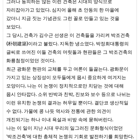
그러나 동의하든 않든 이런 건축은 시대의 양식으로
.
자리잡아가고 있었다
심지어 올해 초 안동의 한 마을에
갔더니 지금 짓는 기념관도 그런 꼴로 만들고 있는 것을
.
보았다
,
그 당시
건축가 김수근 선생은 이 건축들을 가리켜 박조건축
(
)
.
.
朴朝建築
이라고 불렀다
지독한 냉소였다
박정희대통령의
글씨로 쓰여진 이들 건축의 머릿돌과 현판들은 그 박조건축의
.
화룡첨정이었던 것이다
.
최근 광화문 현판의 교체를 두고 여론이 들끓는다
광화문이
가지고 있는 상징성이 모두들에게 몹시 중요하게 여겨지는
.
모양이다
나는 이 논쟁이 정치적으로만 치닫는 것에 대해
.
,
몹시 안타깝다
소위 반박과 친박
진보와 보수 등으로 나뉘는
.
이런 유치한 논쟁의 결과는 허무일 뿐이다
결단코 생산적일
.
수 없다
가물에 콩 나듯 역사와 전통에 관한 의견이
.
개진되기는 하나 이내 욕설과 비방 속에 묻혀버린다
나는 이 일이 지난 시대 우리의 일그러진 문화형식이었던
.
‘박조건축’에 대한 총체적 논쟁의 기회로 발전하기를 희망한다