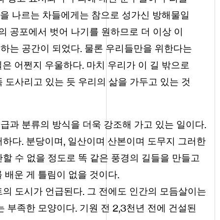
을 나르는 차들에게는 참으로 성가신 방해물일
길의 공포에서 벗어 나기를 원하므로 더 이상 이
.
대하는 공간이 되었다
물론 우리들만을 위한다는
.
길은 어쩐지 우울하다
마치 우리가 이 길 밖으로
 도사리고 있는 듯 우리의 삶을 가두고 있는 것
.
급과 분류의 방식을 더욱 강조해 가고 있는 일이다
.
,
러하다
분당이며
일산이며 산본이며 도무지 그러한
간할 수 없을 정도로 똑 같은 풍경의 길들을 만들고
.
 배운 게 틀림이 없을 것이다
.
트의 도시가 언급된다
그 전에도 인간의 모듬살이는
.
2
,
3
는 부족한 모양이다
기원 전
천년 전에 건설된