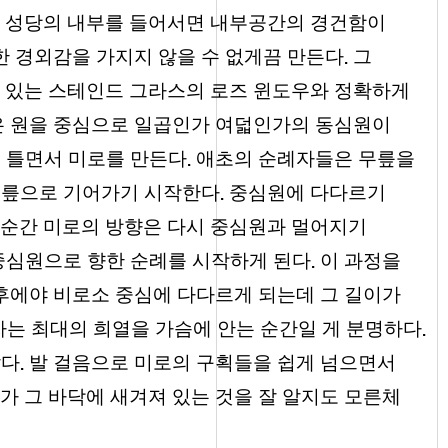
 성당의 내부를 들어서면 내부공간의 경건함이
.
 경외감을 가지지 않을 수 없게끔 만든다
그
 있는 스테인드 그라스의 로즈 윈도우와 정확하게
 원을 중심으로 일곱인가 여덟인가의 동심원이
.
을 틀면서 미로를 만든다
애초의 순례자들은 무릎을
.
무릎으로 기어가기 시작한다
중심원에 다다르기
 순간 미로의 방향은 다시 중심원과 멀어지기
.
 중심원으로 향한 순례를 시작하게 된다
이 과정을
후에야 비로소 중심에 다다르게 되는데 그 길이가
.
는 최대의 희열을 가슴에 안는 순간일 게 분명하다
.
않다
발 걸음으로 미로의 구획들을 쉽게 넘으면서
가 그 바닥에 새겨져 있는 것을 잘 알지도 모른체