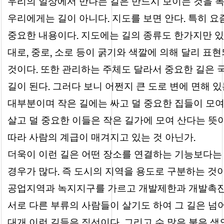
우리의 일상에서 만나는 길은 반드시 보이는 것을 
.
.
우리에게는 길이 아니다
지도를 보면 안다
특히 요
.
중요한 내용이다
지도에는 길의 종류도 한가지만 있
,
,
대로
중로
소로 등이 굵기와 색깔에 의해 달리 표현
.
것이다
또한 관리하는 주체도 달라서 중요한 길은 
.
길이 된다
그러다 보니 어쩐지 큰 도로 변에 면해 
대부분이며 작은 길에는 싸고 덜 중요한 집들이 모여
살고 덜 중요한 이들은 작은 길가에 모여 산다는 뜻
.
따라 사람의 계급이 매겨지고 있는 것 아닌가
더욱이 이런 길은 어떤 장소를 연결하는 기능보다는
.
경우가 많다
즉 도시의 지역을 용도로 구분하는 것
공업지역과 녹지지구를 가르고 개발제한과 개발촉
서로 다른 부류의 사람들이 살기도 하여 그 길은 넘
.
대개 이런 길들은 직선이다
그리고 수 많은 붉은 색