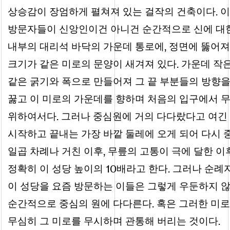
.
상승감이 장엄하게 펼쳐져 있는 걸작의 건축이다
이
방문자들이 신앙인이건 아니건 순간적으로 신에 대한
,
내부의 대리석 바닥의 가운데 통로에
정면에 뚫어져
.
크기가 같은 미로의 문양이 새겨져 있다
가운데 작은
같은 굵기와 폭으로 만들어져 그 끝 부분들의 방향
꿇고 이 미로의 가운데를 향하며 처음의 입구에서 
.
위하여서다
그러나 중심원에 거의 다다랐다고 여긴
시작하고 끝내는 가장 바깥 둘레에 오게 되어 다시
,
일곱 차례나 거친 이후
무릎의 고통이 극에 달한 이
10
.
정확히 이 성당 높이의
배라고 한다
그러나 순례자
이 성당을 요즘 방문하는 이들은 그렇게 우둔하지 
.
순간적으로 중심의 원에 다다른다
혹은 그러한 미로
.
무심히 그 미로를 무시하며 관통해 버리는 것이다