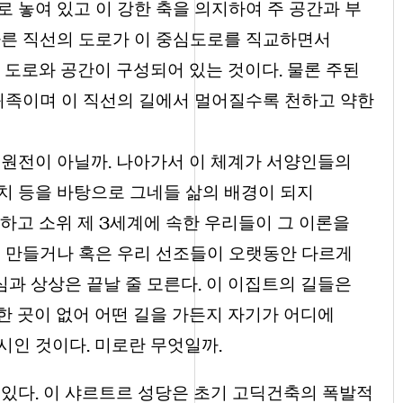
 놓여 있고 이 강한 축을 의지하여 주 공간과 부
다른 직선의 도로가 이 중심도로를 직교하면서
.
 도로와 공간이 구성되어 있는 것이다
물론 주된
귀족이며 이 직선의 길에서 멀어질수록 천하고 약한
.
 원전이 아닐까
나아가서 이 체계가 서양인들의
치 등을 바탕으로 그네들 삶의 배경이 되지
3
하고 소위 제
세계에 속한 우리들이 그 이론을
를 만들거나 혹은 우리 선조들이 오랫동안 다르게
.
심과 상상은 끝날 줄 모른다
이 이집트의 길들은
 곳이 없어 어떤 길을 가든지 자기가 어디에
.
.
도시인 것이다
미로란 무엇일까
.
 있다
이 샤르트르 성당은 초기 고딕건축의 폭발적