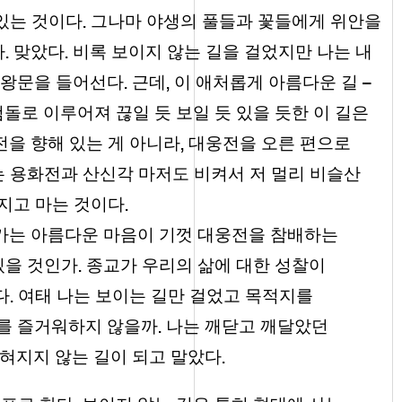
.
 있는 것이다
그나마 야생의 풀들과 꽃들에게 위안을
.
.
다
맞았다
비록 보이지 않는 길을 걸었지만 나는 내
.
,
천왕문을 들어선다
근데
이 애처롭게 아름다운 길 –
돌로 이루어져 끊일 듯 보일 듯 있을 듯한 이 길은
,
전을 향해 있는 게 아니라
대웅전을 오른 편으로
는 용화전과 산신각 마저도 비켜서 저 멀리 비슬산
.
지고 마는 것이다
가는 아름다운 마음이 기껏 대웅전을 참배하는
.
있을 것인가
종교가 우리의 삶에 대한 성찰이
.
다
여태 나는 보이는 길만 걸었고 목적지를
.
를 즐거워하지 않을까
나는 깨닫고 깨달았던
.
잊혀지지 않는 길이 되고 말았다