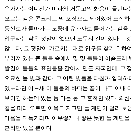
유가사는 어디선가 비파와 거문고의 화음이 들린다는
오르는 길은 콘크리트 막 포장으로 되어있어 조잡하
등산로가 돌아가는 도중에 유가사로 들어가는 길을 
입구라는 작은 팻말이 없으면 도무지 길이 있다는 것
.
않는다
그 팻말이 가르키는 대로 입구를 찾기 위하여
부러져 있는 큰 돌들 속에서 몇 몇 돌들이 어슴프레 
,
발길이 돌들의 표면들을 갈아서 만든 자국인데
그 
.
오묘한 불 빛과 같다
그 여린 빛들을 다칠까 염려하
있노라면 어느새 이 돌들의 바다는 끝이 나고 이내 
.
보이긴 하는데 있는 둥 마는 둥 그 흔적만 있다
의심스
길을 따라 오르면 이윽고 자그만 돌 계단이 멀리 보
마음을 다독거리며 아무렇게나 쌓은 듯한 돌 계단을 
.
흔적만 있을 뿐이다