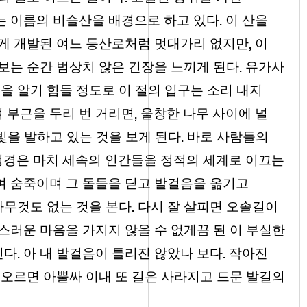
.
 이름의 비슬산을 배경으로 하고 있다
이 산을
,
게 개발된 여느 등산로처럼 멋대가리 없지만
이
.
보는 순간 범상치 않은 긴장을 느끼게 된다
유가사
을 알기 힘들 정도로 이 절의 입구는 소리 내지
,
 부근을 두리 번 거리면
울창한 나무 사이에 널
.
빛을 발하고 있는 것을 보게 된다
바로 사람들의
정경은 마치 세속의 인간들을 정적의 세계로 이끄는
며 숨죽이며 그 돌들을 딛고 발걸음을 옮기고
.
아무것도 없는 것을 본다
다시 잘 살피면 오솔길이
러운 마음을 가지지 않을 수 없게끔 된 이 부실한
.
.
인다
아 내 발걸음이 틀리진 않았나 보다
작아진
오르면 아뿔싸 이내 또 길은 사라지고 드문 발길의