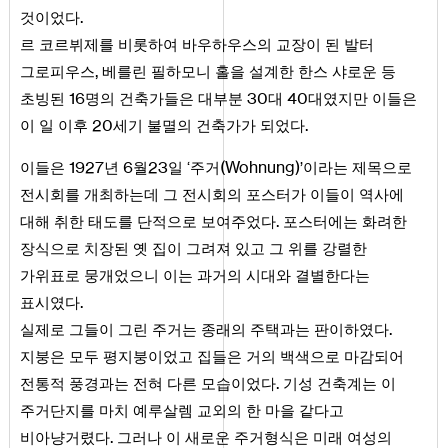
.
것이었다
르 코르뷔제를 비롯하여 바우하우스의 교장이 된 발터
,
그로피우스
베를린 필하모니 홀을 설계한 한스 샤로운 등
16
30
40
초빙된
명의 건축가들은 대부분
대
대였지만 이들은
20
.
이 일 이후
세기 불멸의 건축가가 되었다
1927
6
23
(
Wohnung
)
이들은
년
월
일 ‘주거
’이라는 제목으로
전시회를 개최하는데 그 전시회의 포스터가 이들이 역사에
.
대해 취한 태도를 단적으로 보여주었다
포스터에는 화려한
장식으로 치장된 옛 집이 그려져 있고 그 위를 강렬한
가위표로 뭉개었으니 이는 과거의 시대와 결별한다는
.
표시였다
.
실제로 그들이 그린 주거는 종래의 주택과는 판이하였다
지붕은 모두 평지붕이었고 집들은 거의 백색으로 마감되어
.
전통적 풍경과는 전혀 다른 모습이었다
기성 건축계는 이
주거단지를 마치 예루살렘 교외의 한 마을 같다고
.
비아냥거렸다
그러나 이 새로운 주거형식은 미래 여성의