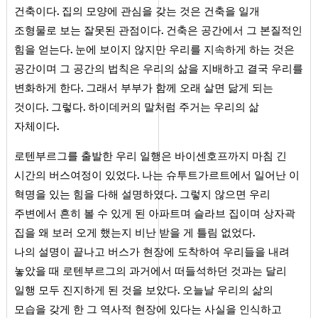
.
건축이다
집의 모양에 관심을 갖는 것은 건축을 일개
.
조형물로 보는 잘못된 관점이다
건축은 공간에서 그 본질적인
.
힘을 얻는다
눈에 보이지 않지만 우리를 지속하게 하는 것은
공간이며 그 공간의 법칙은 우리의 삶을 지배하고 결국 우리를
.
변화하게 한다
그래서 부부가 함께 오래 살면 닮게 되는
.
.
것이다
그렇다
하이데커의 말처럼 주거는 우리의 삶
.
자체이다
로텐부르그를 출발한 우리 일행은 바이센호프까지 마침 긴
.
시간의 버스여정이 있었다
나는 슈투트가르트에서 일어난 이
.
혁명을 있는 힘을 다해 설명하였다
그렇지 않으면 우리
주변에서 흔히 볼 수 있게 된 아파트며 슬라브 집이며 상자곽
.
집을 왜 보러 오게 했는지 비난 받을 게 틀림 없었다
나의 설명이 끝나고 버스가 현장에 도착하여 우리들을 내려
놓았을 때 로텐부르그의 과거에서 떠들석하던 것과는 달리
.
일행 모두 진지하게 된 것을 보았다
오늘날 우리의 삶의
모습을 갖게 한 그 역사적 현장에 있다는 사실을 인식하고