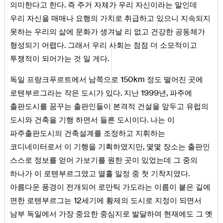
.
의미한다고 한다
즉 주거 자체가 우리 자신이라는 말인데
우리 자신을 매매나 요행의 가치로 취급하고 있으니 지속되지
못하는 우리의 삶에 문화가 생겨날 리 없고 건강한 공동체가
.
형성되기 어렵다
그래서 우리 사회는 점점 더 소모적이고
.
투쟁적이 되어가는 것 일 게다
150
km
독일 프랑크푸르트에서 남쪽으로
정도 떨어진 곳에
.
1999
,
로텐부르그라는 작은 도시가 있다
지난
년
파주에
출판도시를 꿈꾸는 출판인들이 본격적 건설을 앞두고 유럽의
.
도시와 건축을 기행 하면서 들른 도시이다
나는 이
파주출판도시의 건축설계를 조정하고 지휘하는
,
코디네이터로서 이 기행을 기획하였지만
몇몇 장소는 출판인
스스로 정보를 얻어 가보기를 원한 곳이 있었는데 그 중의
.
하나가 이 로텐부르그였고 열흘 일정 중 첫 기착지였다
아름다운 풍경이 전개되어 로만틱 가도라는 이름이 붙은 길에
12
면한 로텐부르그는
세기에 황제의 도시로 지정이 되면서
남부 독일에서 가장 중요한 중심지로 발달하여 현재에도 그 옛