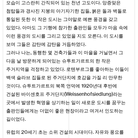
.
모습이 고스란히 간직되어 있는 천년 고도이다
앙증맞은
,
첨탑들과 경사진 지붕의 아기자기한 집들
붉은 돌과 벽돌로
통일된 듯한 이 작은 도시는 그야말로 예쁜 풍경을 갖고
.
있었다
아마도 그 기행에 참가한 출판인들 모두가 마음 속에
.
이런 풍경의 도시를 그리고 있었을 지도 모른다
이 도시를
.
보며 그들은 감탄에 감탄을 거듭하였다
,
그러나 나는
동행한 몇 건축가들과 이 마을을 거닐면서 그
다음 날 방문하게 되어있는 슈투트가르트의 한 작은
.
주거지역을 걱정하고 있었다
로텐부르그를 좋아하는 이들이
백색 슬라브 집들로 된 주거단지에 호감을 가질 리 만무한
.
1920
것이다
슈투트가르트의 북쪽 언덕에
년대 후반에
(
Weissenhofsiedlung
)
건설된 바이센호프 주거단지
라는
곳에서 발생한 혁명을 상기하는 일이 새로운 도시를 꿈꾸는
출판인들에게는 더없이 좋은 현장이라고 여겨서 인도하는
.
길이었다
20
.
유럽의
세기 초는 소위 건설의 시대이다
자유와 풍요를