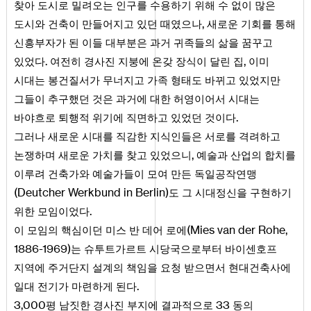
찾아 도시로 밀려오는 인구를 수용하기 위해 수 없이 많은
,
도시와 건축이 만들어지고 있던 때였으나
새로운 기회를 통해
신흥부자가 된 이들 대부분은 과거 귀족들의 삶을 꿈꾸고
.
,
있었다
여전히 경사진 지붕에 온갖 장식이 달린 집
이미
시대는 봉건질서가 무너지고 가족 형태도 바뀌고 있었지만
그들이 추구했던 것은 과거에 대한 허영이어서 시대는
.
바야흐로 퇴행적 위기에 직면하고 있었던 것이다
그러나 새로운 시대를 직감한 지식인들은 서로를 격려하고
,
논쟁하며 새로운 가치를 찾고 있었으니
예술과 산업의 합치를
이루려 건축가와 예술가들이 모여 만든 독일공작연맹
(
Deutcher
Werkbund
in
Berlin
)
도 그 시대정신을 구현하기
.
위한 모임이었다
(
Mies
van
der
Rohe
,
이 모임의 핵심이던 미스 반 데어 로에
1886
-
1969
)
는 슈투트가르트 시당국으로부터 바이센호프
지역에 주거단지 설계의 책임을 요청 받으면서 현대건축사에
.
일대 전기가 마련하게 된다
3
,
000
33
평 남짓한 경사진 부지에 결과적으로
동의