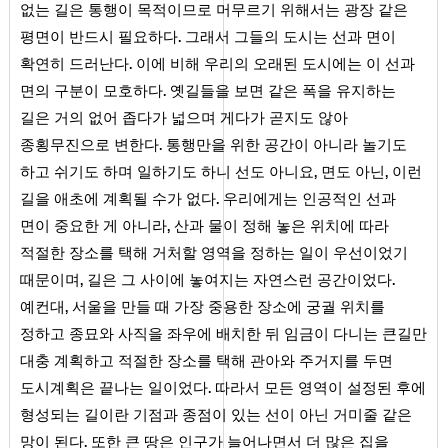
없는 길은 통행이 목적이므로 머무르기 위해서는 광장 같은
.
평면이 반드시 필요하다
그래서 그들의 도시는 선과 면이
.
확연히 드러난다
이에 비해 우리의 오래된 도시에는 이 선과
.
면의 구분이 모호하다
옛길들을 보면 같은 폭을 유지하는
길은 거의 없어 좁다가 넓으며 게다가 곧지도 않아
.
종횡무진으로 변한다
통행만을 위한 공간이 아니라 놀기도
,
,
하고 쉬기도 하며 일하기도 하니 선도 아니요
면도 아닌
이런
.
길을 애초에 계획될 수가 없다
우리에게는 인공적인 선과
,
면이 중요한 게 아니라
산과 물이 정해 놓은 위치에 따라
적절한 장소를 택해 거처할 영역을 정하는 일이 우선이었기
,
.
때문이며
길은 그 사이에 놓여지는 자연스런 공간이었다
,
예컨대
서울을 만들 때 가장 중용한 장소에 궁궐 위치를
정하고 종묘와 사직을 좌우에 배치한 뒤 임금이 다니는 큰길만
대충 계획하고 적절한 장소를 택해 관아와 주거지를 두면
.
도시계획은 끝나는 일이었다
따라서 모든 영역이 설정된 후에
형성되는 길이란 기점과 종점이 있는 선이 아닌 거미줄 같은
.
망이 된다
또한 큰 땅은 인구가 늘어나면서 더 많은 집을