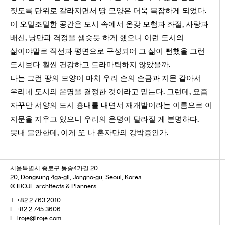
.
짓도록 단위로 갈라지면서 땅 모양은 더욱 복잡하게 되었다
,
이 오밀조밀한 공간은 도시 속에서 온갖 모험과 좌절
사랑과
,
배신
낭만과 격정을 샘솟듯 하게 했으니 이런 도시의
삶이야말로 직선과 평면으로 구성되어 그 삶이 뻔했을 그런
.
도시보다 훨씬 건강하고 드라마틱하지 않았을까
나는 그런 땅의 모양이 마치 우리 손의 손금과 지문 같아서
.
,
우리네 도시의 운명을 결정한 것이라고 믿는다
그런데
요즘
자꾸만 서양의 도시 흉내를 내면서 재개발이라는 이름으로 이
.
지문을 지우고 있으니 우리의 운명이 달라질 게 분명하다
,
.
못내 불안한데
이게 또 나 혼자만의 강박증인가
서울특별시 종로구 동숭4가길 20
20, Dongsung 4ga-gil, Jongno-gu, Seoul, Korea
© IROJE architects & Planners
T. +82 2 763 2010
F. +82 2 745 3606
E. iroje@iroje.com