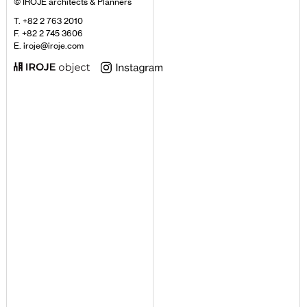
© IROJE architects & Planners
T. +82 2 763 2010
F. +82 2 745 3606
E. iroje@iroje.com