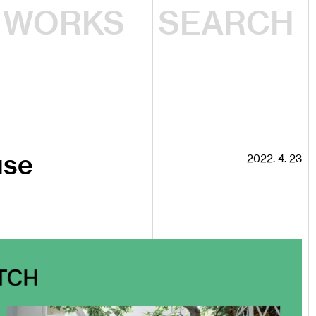
WORKS
use
2022. 4. 23