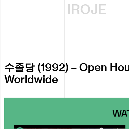
IROJE
(
1992
)
Open
Ho
수졸당
–
Worldwide