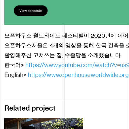
2020
오픈하우스 월드와이드 페스티벌이
년에 이
4
오픈하우스서울은
개의 영상을 통해 한국 건축을
,
.
촬영해주신 고쳐쓰는 집
수졸당을 소개했습니다
>
https
:
www
.
youtube
.
com
watch
?
v
us
한국어
//
/
=
English
>
https
:
www
.
openhouseworldwide
.
org
//
Related project