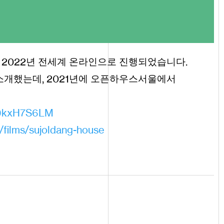
2022
.
어
년 전세계 온라인으로 진행되었습니다
,
2021
 소개했는데
년에 오픈하우스서울에서
9
kxH
7
S
6
LM
films
sujoldang
-
house
/
/