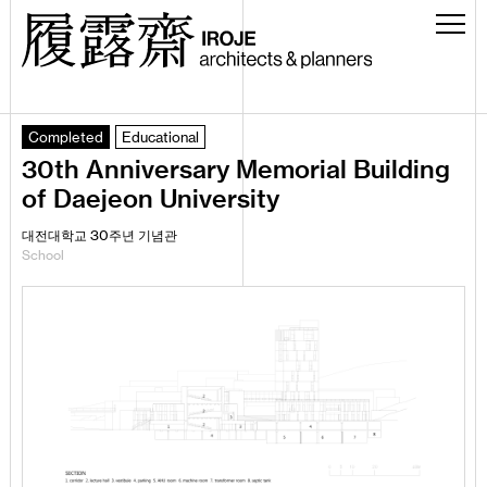
Completed
Educational
30th Anniversary Memorial Building
of Daejeon University
대전대학교
주년 기념관
30
School