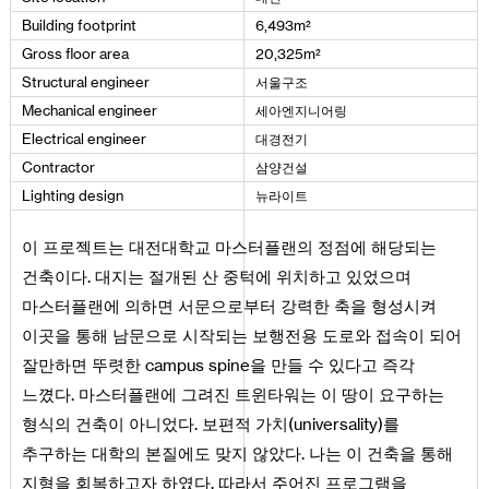
²
Building
footprint
6
,
493
m
²
Gross
floor
area
20
,
325
m
서울구조
Structural
engineer
세아엔지니어링
Mechanical
engineer
대경전기
Electrical
engineer
삼양건설
Contractor
뉴라이트
Lighting
design
이 프로젝트는 대전대학교 마스터플랜의 정점에 해당되는
건축이다. 대지는 절개된 산 중턱에 위치하고 있었으며
마스터플랜에 의하면 서문으로부터 강력한 축을 형성시켜
이곳을 통해 남문으로 시작되는 보행전용 도로와 접속이 되어
잘만하면 뚜렷한 campus spine을 만들 수 있다고 즉각
느꼈다. 마스터플랜에 그려진 트윈타워는 이 땅이 요구하는
형식의 건축이 아니었다. 보편적 가치(universality)를
추구하는 대학의 본질에도 맞지 않았다. 나는 이 건축을 통해
지형을 회복하고자 하였다. 따라서 주어진 프로그램을