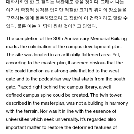
대학사회인 한 그 결과는 낙관해도 좋을 것이다. 그래서 나는
여기서 확정적 성격은 없지만 적절한 크기와 위치의 장소들을
구축하는 일에 몰두하였으며 그 집합이 이 건축이라고 말할 수
있다. 물론 이는 이 땅이 원한 것이라고 믿었다.
The completion of the 30th Anniversary Memorial Building
marks the culmination of the campus development plan.
The site was located in an artificially flattened area. Yet,
according to the master plan, it seemed obvious that the
site could function as a strong axis that led to the west
gate and to the pedestrian way that starts from the south
gate. Placed right behind the campus library, a well-
defined campus spine could be created. The twin tower,
described in the masterplan, was not a building in harmony
with the terrain. Nor was it in line with the essence of
universities which seek universality. It’s regarded also
important matter to restore the deformed features of