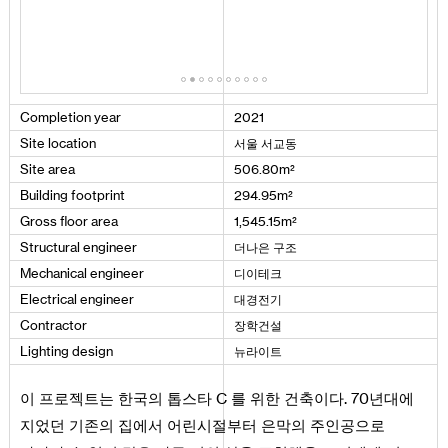
Completion
year
2021
서울 서교동
Site
location
²
Site
area
506
.
80
m
²
Building
footprint
294
.
95
m
²
Gross
floor
area
1
,
545
.
15
m
더나은 구조
Structural
engineer
디이테크
Mechanical
engineer
대경전기
Electrical
engineer
장학건설
Contractor
뉴라이트
Lighting
design
이 프로젝트는 한국의 톱스타 C 를 위한 건축이다. 70년대에
지었던 기존의 집에서 어린시절부터 은막의 주인공으로