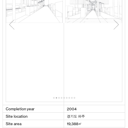
Completion
year
2004
경기도 파주
Site
location
㎡
Site
area
19
,
388