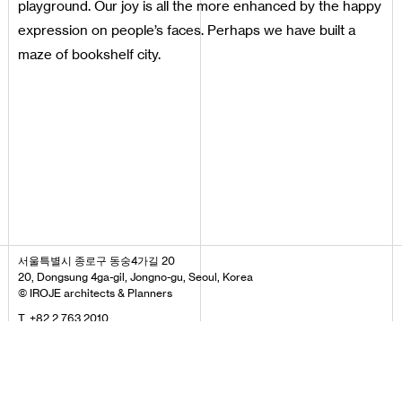
playground. Our joy is all the more enhanced by the happy
expression on people’s faces. Perhaps we have built a
maze of bookshelf city.
서울특별시 종로구 동숭4가길 20
20, Dongsung 4ga-gil, Jongno-gu, Seoul, Korea
© IROJE architects & Planners
T. +82 2 763 2010
F. +82 2 745 3606
E. iroje@iroje.com