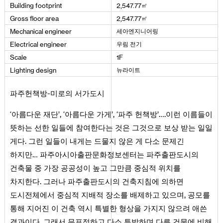
㎡
Building
footprint
2
,
547
.
77
㎡
Gross
floor
area
2
,
547
.
77
세아엔지니어링
Mechanical
engineer
우림 전기
Electrical
engineer
Scale
1
F
뉴라이트
Lighting
design
파주헌책방-미로의 서가도시
‘아름다운 재단’, ‘아름다운 가게’, ‘파주 헌책방’….이런 이름들이
뜻하는 선한 일들에 참여한다는 것은 그것으로 보상 받는 일일
게다. 그런 일들이 내게는 드물지 않은 게 다소 문제긴
하지만… 파주아시아출판문화정보센터는 파주출판도시의
건축물 중 가장 공공성이 높고 그만큼 중심적 위치를
차지한다. 그러나 파주출판도시의 건축지침에 의하면
도시전체에서 중심적 지배적 장소를 배제하고 있으며, 공모를
통해 지어진 이 건축 역시 특별한 형상을 가지지 않으려 애쓴
결과이다. 그래서 무표정하고 다소 투박하며 다른 건물에 비해