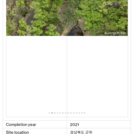
Kim
©JongOh Kim
Completion
year
2021
경상북도 군위
Site
location