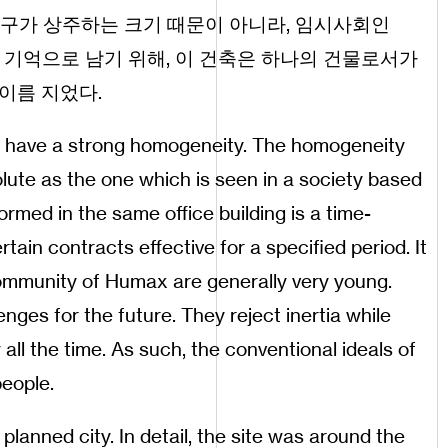
 인구가 상주하는 크기 때문이 아니라, 임시사회인
 기억으로 남기 위해, 이 건축은 하나의 건물로서가
이름 지었다.
to have a strong homogeneity. The homogeneity
olute as the one which is seen in a society based
ormed in the same office building is a time-
ain contracts effective for a specified period. It
community of Humax are generally very young.
nges for the future. They reject inertia while
ll the time. As such, the conventional ideals of
people.
lanned city. In detail, the site was around the