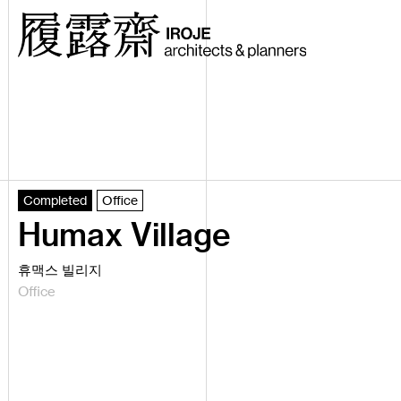
Completed
Office
Humax Village
휴맥스 빌리지
Office