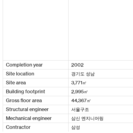
Completion
year
2002
Site
location
경기도 성남
Site
area
3
,
771
㎡
Building
footprint
2
,
995
㎡
Gross
floor
area
44
,
367
㎡
Structural
engineer
서울구조
Mechanical
engineer
삼신 엔지니어링
Contractor
삼성