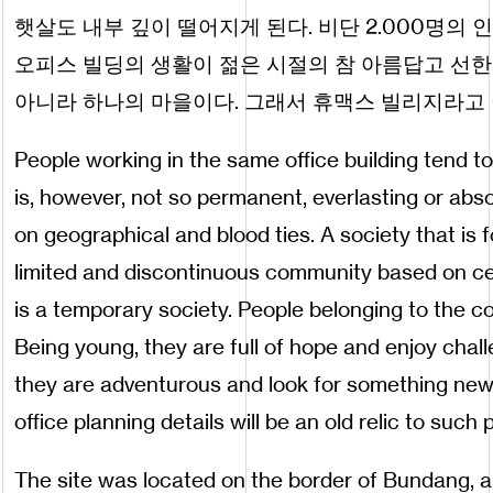
햇살도 내부 깊이 떨어지게 된다. 비단 2.000명의
오피스 빌딩의 생활이 젊은 시절의 참 아름답고 선한
아니라 하나의 마을이다. 그래서 휴맥스 빌리지라고 
People working in the same office building tend 
is, however, not so permanent, everlasting or abs
on geographical and blood ties. A society that is f
limited and discontinuous community based on cert
is a temporary society. People belonging to the 
Being young, they are full of hope and enjoy challe
they are adventurous and look for something new a
office planning details will be an old relic to such 
The site was located on the border of Bundang, a p