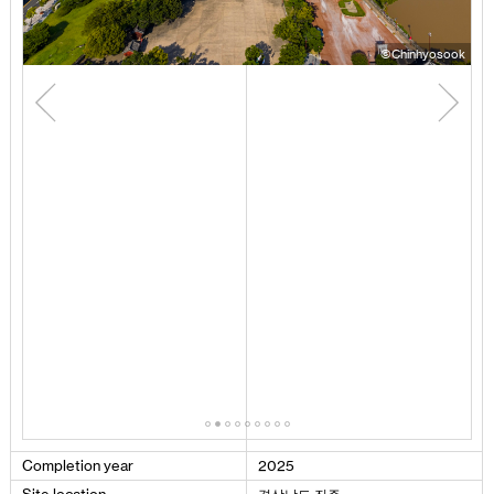
ook
©Chinhyosook
Completion
year
2025