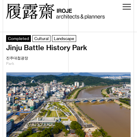
Completed
Cultural
Landscape
Jinju Battle History Park
진주대첩광장
Park