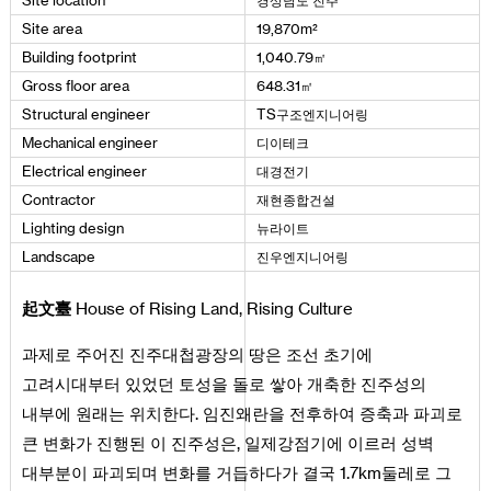
경상남도 진주
Site
location
²
Site
area
19
,
870
m
㎡
Building
footprint
1
,
040
.
79
㎡
Gross
floor
area
648
.
31
구조엔지니어링
Structural
engineer
TS
디이테크
Mechanical
engineer
대경전기
Electrical
engineer
재현종합건설
Contractor
뉴라이트
Lighting
design
진우엔지니어링
Landscape
起文臺
House of Rising Land, Rising Culture
과제로 주어진 진주대첩광장의 땅은 조선 초기에
고려시대부터 있었던 토성을 돌로 쌓아 개축한 진주성의
내부에 원래는 위치한다. 임진왜란을 전후하여 증축과 파괴로
큰 변화가 진행된 이 진주성은, 일제강점기에 이르러 성벽
대부분이 파괴되며 변화를 거듭하다가 결국 1.7km둘레로 그