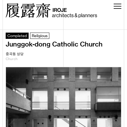
Completed
Religious
Junggok-dong Catholic Church
중곡동 성당
Church