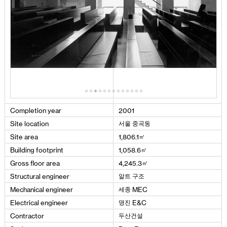
Completion
year
2001
서울 중곡동
Site
location
㎡
Site
area
1
,
806
.
1
㎡
Building
footprint
1
,
058
.
6
㎡
Gross
floor
area
4
,
245
.
3
알트 구조
Structural
engineer
세종
Mechanical
engineer
MEC
명진
Electrical
engineer
E
&
C
두산건설
Contractor