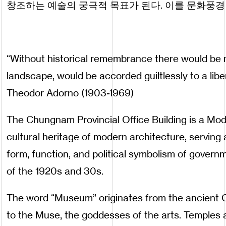
창조하는 예술의 궁극적 목표가 된다. 이를 문화풍경 (Cu
“Without historical remembrance there would be no
landscape, would be accorded guiltlessly to a libe
Theodor Adorno (1903-1969)
The Chungnam Provincial Office Building is a Mo
cultural heritage of modern architecture, serving 
form, function, and political symbolism of govern
of the 1920s and 30s.
The word “Museum” originates from the ancient 
to the Muse, the goddesses of the arts. Temples are