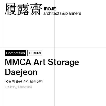
Competition
Cultural
MMCA Art Storage
Daejeon
국립미술품수장보존센터
Gallery
Museum