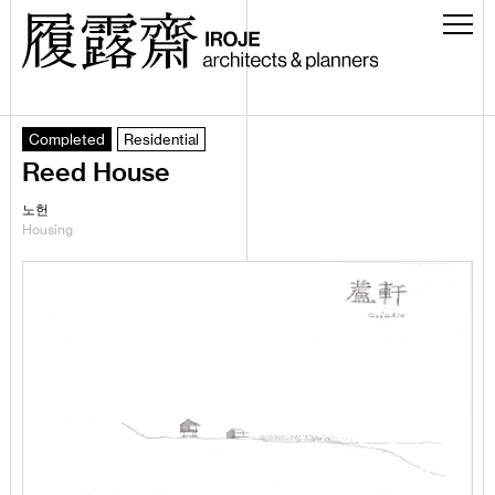
Completed
Residential
Reed House
노헌
Housing