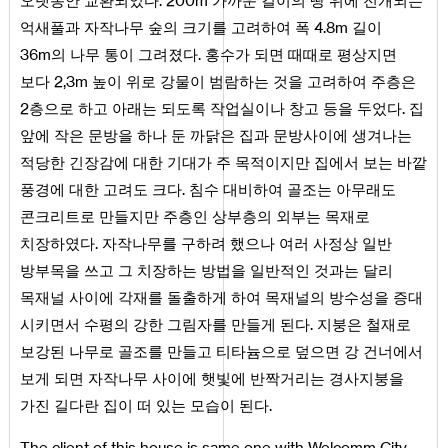
오랫동안 교환되었다. 200m 가까운 길이의 땅 위에 전개되는
억새풀과 자작나무 숲의 크기를 고려하여 폭 4.8m 길이
36m의 나무 통이 그려졌다. 홍수가 되면 때때로 평상지면
보다 2,3m 높이 위로 강물이 범람하는 것을 고려하여 주층은
2층으로 하고 아래는 되도록 작업실이나 창고 등을 두었다. 집
앞에 작은 문방을 하나 둔 까닭은 집과 문방사이에 생겨나는
적당한 긴장감에 대한 기대가 주 목적이지만 집에서 보는 바깥
풍경에 대한 고려도 크다. 침수 대비하여 골조는 아무래도
콘크리트로 만들지만 주층인 상부층의 외부는 목재로
치장하였다. 자작나무를 구하려 했으나 여러 사정상 일반
방부목을 쓰고 그 치장하는 방법을 일반적인 것과는 달리
목재널 사이에 각재를 돌출하게 하여 목재널의 방수성을 증대
시키면서 수평의 강한 그림자를 만들게 된다. 지붕은 철재로
보강된 나무로 골조를 만들고 티타늄으로 덮으면 강 건너에서
보게 되면 자작나무 사이에 햇빛에 반짝거리는 경사지붕을
가진 길다란 집이 떠 있는 모습이 된다.
The client of this house is same one with Welcomm City.