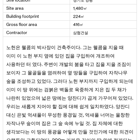
경기도 양평
Site
location
㎡
Site
area
1
,
480
㎡
Building
footprint
224
㎡
Gross
floor
area
416
삼협건설
Contractor
노헌은 웰콤의 박사장이 건축주이다. 그는 웰콤을 지을 때
이미 이 노헌 부지 옆에 있던 집을 구입하여 개조하여
사용하던 터 였다. 주변이 개발의 붐을 타고 집을 지을 조짐이
보이자 그 몰골들을 염려하여 옆 땅들을 구입하여 자작나무
숲을 조성하고 있었다. 그러다 노헌 부지까지 구입하게 되는데
이미 이 땅 위에는 검붉은 벽돌로 육중하게 지은 집 두 채가
나란히 있었으며 넓은 땅에는 양잔디가 곱게 가꾸어져 있었다.
우리는 새롭게 지어야 할 집에 대해 쉽게 일치하였다. 양잔디
대신 은빛 억새풀이 무성한 풍경일 것, 억새풀 너머는 울창한
자작나무 숲이며 집은 그 숲 속에 누일 것. 집 자체에 대한
생각보다는 이 땅의 풍광을 어떻게 만들 것인가에 대한 의견이