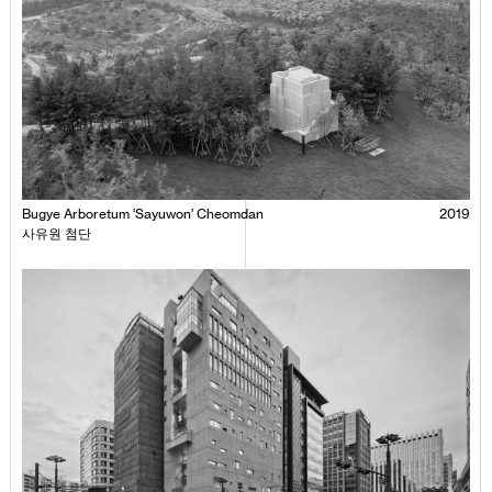
Bugye Arboretum ‘Sayuwon’ Cheomdan
2019
사유원 첨단