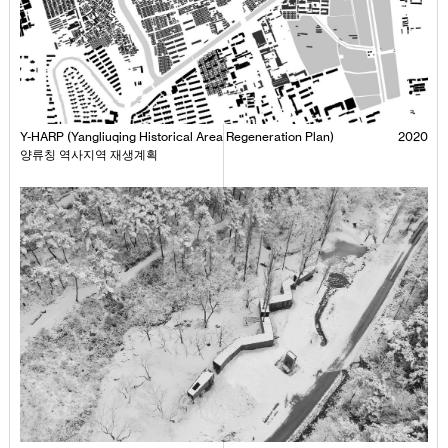
Y-HARP (Yangliuqing Historical Area Regeneration Plan)
2020
양류칭 역사지역 재생계획