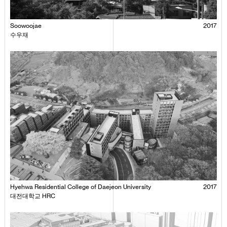
Soowoojae
2017
수우재
Hyehwa Residential College of Daejeon University
2017
대전대학교 HRC