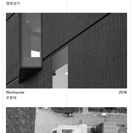
명례성지
Woohyunje
2018
우현재