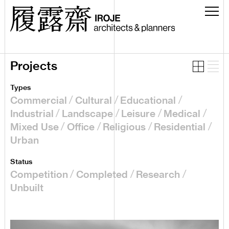
Projects
Types
Commercial
Cultural
Educational
Industrial
Landscape
Leisure
Medical
Mixed Use
Office
Religious
Residential
Urban
Status
Competition
Completed
Research
Unbuilt