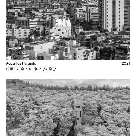
Aquarius Pyramid
2021
아쿠아리우스 피라미드/시우당