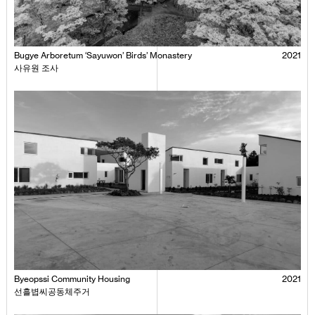
Bugye Arboretum ‘Sayuwon’ Birds’ Monastery
2021
사유원 조사
Byeopssi Community Housing
2021
선흘볍씨공동체주거